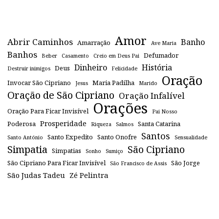
Amor
Abrir Caminhos
Banho
Amarração
Ave Maria
Banhos
Defumador
Beber
Casamento
Creio em Deus Pai
Dinheiro
História
Deus
Destruir inimigos
Felicidade
Oração
Invocar São Cipriano
Maria Padilha
Jesus
Marido
Oração de São Cipriano
Oração Infalível
Orações
Oração Para Ficar Invisível
Pai Nosso
Prosperidade
Poderosa
Santa Catarina
Riqueza
Salmos
Santos
Santo Expedito
Santo Onofre
Santo António
Sensualidade
Simpatia
São Cipriano
Simpatias
Sonho
Sumiço
São Cipriano Para Ficar Invisível
São Jorge
São Francisco de Assis
São Judas Tadeu
Zé Pelintra