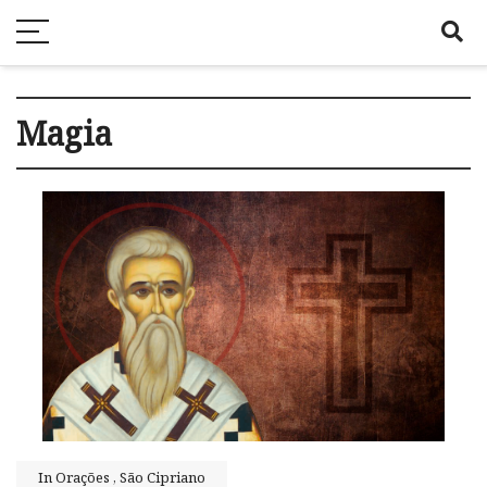
Magia
In
Orações
,
São Cipriano