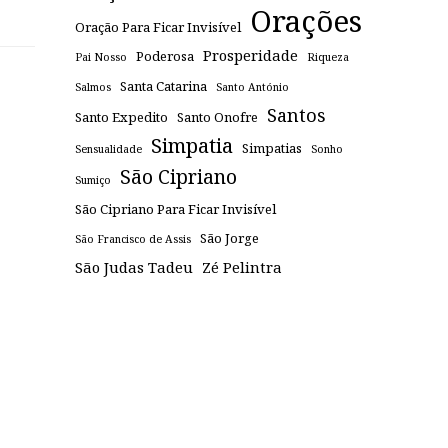
Orações
Oração Para Ficar Invisível
Prosperidade
Poderosa
Pai Nosso
Riqueza
Santa Catarina
Salmos
Santo António
Santos
Santo Expedito
Santo Onofre
Simpatia
Simpatias
Sensualidade
Sonho
São Cipriano
Sumiço
São Cipriano Para Ficar Invisível
São Jorge
São Francisco de Assis
São Judas Tadeu
Zé Pelintra