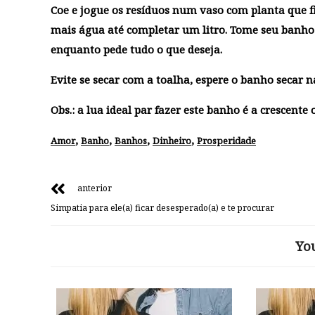
Coe e jogue os resíduos num vaso com planta que fi
mais água até completar um litro. Tome seu banho 
enquanto pede tudo o que deseja.
Evite se secar com a toalha, espere o banho secar 
Obs.:
a lua ideal par fazer este banho é a crescente 
,
,
,
,
Amor
Banho
Banhos
Dinheiro
Prosperidade
anterior
Simpatia para ele(a) ficar desesperado(a) e te procurar
Yo