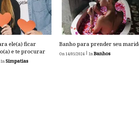
ra ele(a) ficar
Banho para prender seu marid
o(a) e te procurar
|
Banhos
On 14/05/2024
In
Simpatias
In