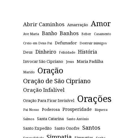
Amor
Abrir Caminhos
Amarração
Banhos
Banho
Ave Maria
Beber
Casamento
Defumador
Creio em Deus Pai
Destruir inimigos
Dinheiro
História
Deus
Felicidade
Invocar São Cipriano
Maria Padilha
Jesus
Oração
Marido
Oração de São Cipriano
Oração Infalível
Orações
Oração Para Ficar Invisível
Prosperidade
Poderosa
Pai Nosso
Riqueza
Santa Catarina
Salmos
Santo António
Santos
Santo Expedito
Santo Onofre
Simpatia
Simpatias