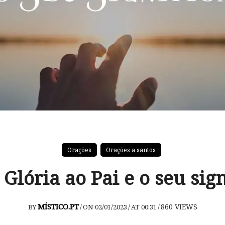
Orações
Orações a santos
Glória ao Pai e o seu sig
MÍSTICO.PT
860
VIEWS
BY
/
ON 02/01/2023
/
AT 00:31
/