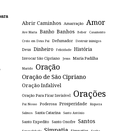
para
Amor
Abrir Caminhos
Amarração
Banhos
Banho
Ave Maria
Beber
Casamento
Defumador
Creio em Deus Pai
Destruir inimigos
Dinheiro
História
Deus
Felicidade
Invocar São Cipriano
Maria Padilha
Jesus
Oração
o
Marido
Oração de São Cipriano
Oração Infalível
Orações
Oração Para Ficar Invisível
Prosperidade
Poderosa
Pai Nosso
Riqueza
Santa Catarina
Salmos
Santo António
Santos
Santo Expedito
Santo Onofre
Simpatia
Simpatias