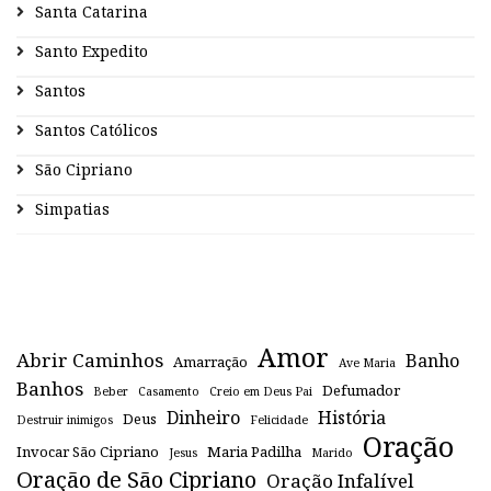
Santa Catarina
Santo Expedito
Santos
Santos Católicos
São Cipriano
Simpatias
Amor
Abrir Caminhos
Banho
Amarração
Ave Maria
Banhos
Defumador
Beber
Casamento
Creio em Deus Pai
Dinheiro
História
Deus
Destruir inimigos
Felicidade
Oração
Invocar São Cipriano
Maria Padilha
Jesus
Marido
Oração de São Cipriano
Oração Infalível