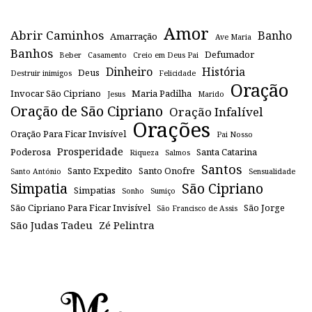
Amor
Abrir Caminhos
Banho
Amarração
Ave Maria
Banhos
Defumador
Beber
Casamento
Creio em Deus Pai
Dinheiro
História
Deus
Destruir inimigos
Felicidade
Oração
Invocar São Cipriano
Maria Padilha
Jesus
Marido
Oração de São Cipriano
Oração Infalível
Orações
Oração Para Ficar Invisível
Pai Nosso
Prosperidade
Poderosa
Santa Catarina
Riqueza
Salmos
Santos
Santo Expedito
Santo Onofre
Santo António
Sensualidade
Simpatia
São Cipriano
Simpatias
Sonho
Sumiço
São Cipriano Para Ficar Invisível
São Jorge
São Francisco de Assis
São Judas Tadeu
Zé Pelintra