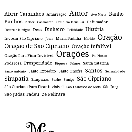
Amor
Abrir Caminhos
Banho
Amarração
Ave Maria
Banhos
Defumador
Beber
Casamento
Creio em Deus Pai
Dinheiro
História
Deus
Destruir inimigos
Felicidade
Oração
Invocar São Cipriano
Maria Padilha
Jesus
Marido
Oração de São Cipriano
Oração Infalível
Orações
Oração Para Ficar Invisível
Pai Nosso
Prosperidade
Poderosa
Santa Catarina
Riqueza
Salmos
Santos
Santo Expedito
Santo Onofre
Santo António
Sensualidade
Simpatia
São Cipriano
Simpatias
Sonho
Sumiço
São Cipriano Para Ficar Invisível
São Jorge
São Francisco de Assis
São Judas Tadeu
Zé Pelintra