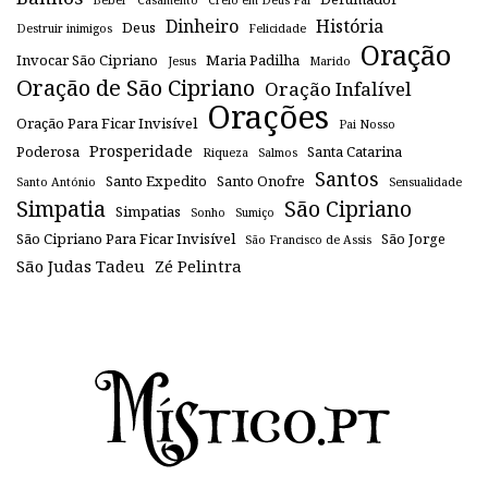
Beber
Casamento
Creio em Deus Pai
Dinheiro
História
Deus
Destruir inimigos
Felicidade
Oração
Invocar São Cipriano
Maria Padilha
Jesus
Marido
Oração de São Cipriano
Oração Infalível
Orações
Oração Para Ficar Invisível
Pai Nosso
Prosperidade
Poderosa
Santa Catarina
Riqueza
Salmos
Santos
Santo Expedito
Santo Onofre
Santo António
Sensualidade
Simpatia
São Cipriano
Simpatias
Sonho
Sumiço
São Cipriano Para Ficar Invisível
São Jorge
São Francisco de Assis
São Judas Tadeu
Zé Pelintra