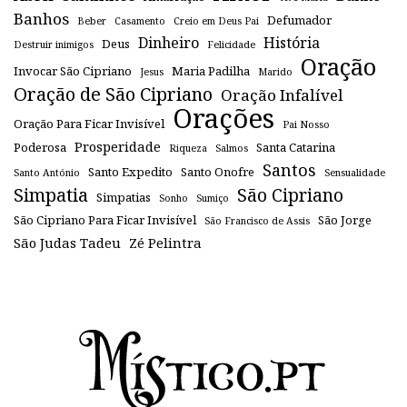
Banhos
Defumador
Beber
Casamento
Creio em Deus Pai
Dinheiro
História
Deus
Destruir inimigos
Felicidade
Oração
Invocar São Cipriano
Maria Padilha
Jesus
Marido
Oração de São Cipriano
Oração Infalível
Orações
Oração Para Ficar Invisível
Pai Nosso
Prosperidade
Poderosa
Santa Catarina
Riqueza
Salmos
Santos
Santo Expedito
Santo Onofre
Santo António
Sensualidade
Simpatia
São Cipriano
Simpatias
Sonho
Sumiço
São Cipriano Para Ficar Invisível
São Jorge
São Francisco de Assis
São Judas Tadeu
Zé Pelintra