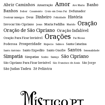
Amor
Abrir Caminhos
Banho
Amarração
Ave Maria
Banhos
Defumador
Beber
Casamento
Creio em Deus Pai
Dinheiro
História
Deus
Destruir inimigos
Felicidade
Oração
Invocar São Cipriano
Maria Padilha
Jesus
Marido
Oração de São Cipriano
Oração Infalível
Orações
Oração Para Ficar Invisível
Pai Nosso
Prosperidade
Poderosa
Santa Catarina
Riqueza
Salmos
Santos
Santo Expedito
Santo Onofre
Santo António
Sensualidade
Simpatia
São Cipriano
Simpatias
Sonho
Sumiço
São Cipriano Para Ficar Invisível
São Jorge
São Francisco de Assis
São Judas Tadeu
Zé Pelintra