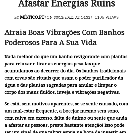
Afastar Energias Ruins
MÍSTICO.PT
1106
VIEWS
BY
/
ON 30/12/2022
/
AT 14:32
/
Atraia Boas Vibrações Com Banhos
Poderosos Para A Sua Vida
Nada melhor do que um banho revigorante com plantas
para relaxar e tirar as energias pesadas que
acumulamos ao decorrer do dia. Os banhos tradicionais
com ervas são rituais que usam o poder purificador da
água e das plantas sagradas para anular e limpar o
corpo dos maus fluidos, inveja e vibrações negativas.
Se está, sem motivos aparentes, se se sente cansado, com
um mal-estar frequente, a bocejar mesmo sem sono,
com raiva em excesso, falta de ânimo ou sente que anda
a afastar as pessoas, preste bastante atenção! Isso pode
ser um sinal de que talvez esteja na hora de investir em